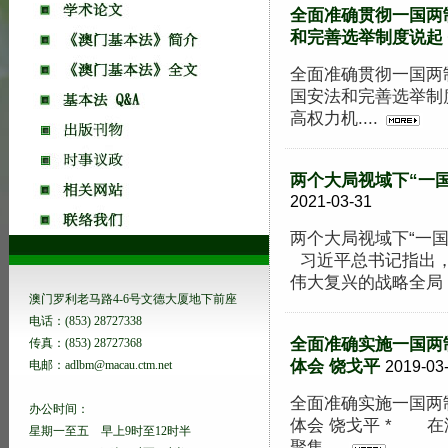
全面准确贯彻一国两
和完善选举制度说起 
全面准确贯彻一国
国安法和完善选举制度
高权力机....
两个大局视域下“一
2021-03-31
两个大局视域下“一国
习近平总书记指出，
伟大复兴的战略全局，
澳门罗利老马路4-6号文德大厦地下前座
电话：(853) 28727338
全面准确实施一国两
传真：(853) 28727368
体会 饶戈平
电邮：adlbm@macau.ctm.net
2019-03
全面准确实施一国两
办公时间：
体会 饶戈平 * 
星期一至五 早上9时至12时半
聚集....