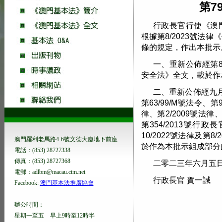
第7
行政長官行使《澳
根據第8/2023號法律
條的規定，作出本批示
一、重新公佈經第8/
安全法》全文，載於作
二、重新公佈經九月
第63/99/M號法令、第
律、第2/2009號法律、
第354/2013號行
10/2022號法律及第
澳門羅利老馬路4-6號文德大廈地下前座
於作為本批示組成部分
電話：(853) 28727338
傳真：(853) 28727368
二零二三年六月五
電郵：adlbm@macau.ctm.net
行政長官 賀一誠
Facebook:
澳門基本法推廣協會
辦公時間：
星期一至五 早上9時至12時半