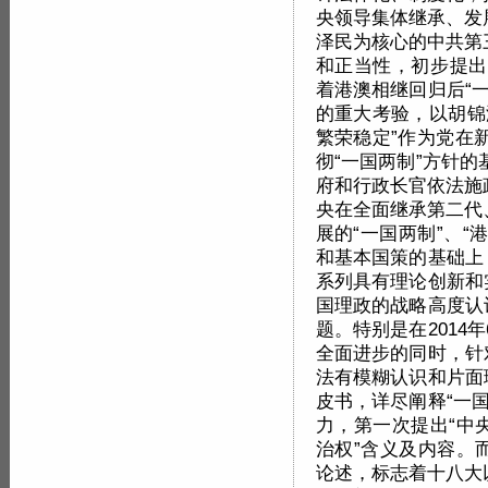
央领导集体继承、发
泽民为核心的中共第
和正当性，初步提出
着港澳相继回归后“
的重大考验，以胡锦
繁荣稳定”作为党在
彻“一国两制”方针
府和行政长官依法施
央在全面继承第二代
展的“一国两制”、“
和基本国策的基础上
系列具有理论创新和
国理政的战略高度认
题。特别是在2014
全面进步的同时，针
法有模糊认识和片面
皮书，详尽阐释“一
力，第一次提出“中
治权”含义及内容。
论述，标志着十八大