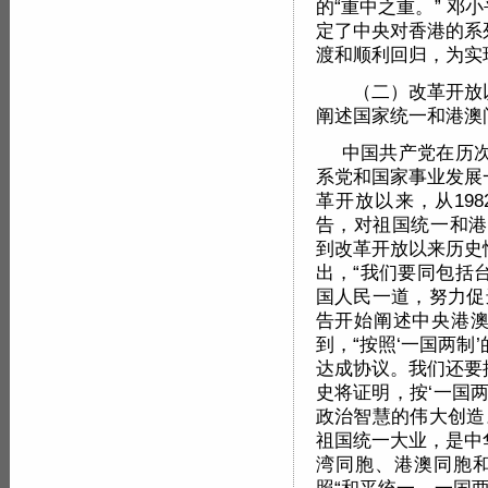
的“重中之重。” 邓
定了中央对香港的系
渡和顺利回归，为
（二）改革开放
阐述国家统一和港澳
中国共产党在历
系党和国家事业发展
革开放以来，从19
告，对祖国统一和港
到改革开放以来历史
出，“我们要同包括
国人民一道，努力促
告开始阐述中央港澳
到，“按照‘一国两
达成协议。我们还要
史将证明，按‘一国
政治智慧的伟大创造
祖国统一大业，是中
湾同胞、港澳同胞和