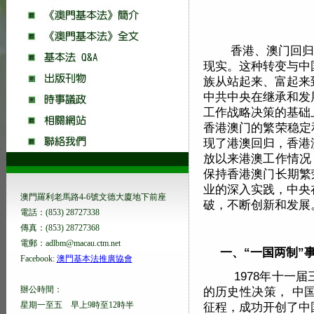
香港、澳门回归祖
现实。这种转变与中
族从站起来、富起来
中共中央在继承和发
工作战略决策的基础
香港澳门的繁荣稳定
现了港澳回归，香港
放以来港澳工作情况
保持香港澳门长期繁
业的深入实践，中央
澳門羅利老馬路4-6號文德大廈地下前座
破，不断创新和发展
電話：(853) 28727338
傳真：(853) 28727368
電郵：adlbm@macau.ctm.net
一、“一国两制”
Facebook:
澳門基本法推廣協會
1978年十一届
辦公時間：
的历史性决策， 中
星期一至五 早上9時至12時半
征程，成功开创了中