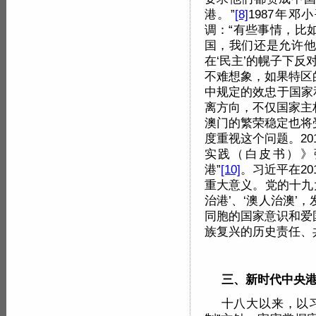
港。”
[8]
1987年
调：“有些事情，比
国，我们还是允许他
在‘民主’的幌子下反
不难想象，如果特区
中规定的效忠于国家
离方向，不仅国家主
澳门的繁荣稳定也将
度重视这个问题。20
实践（白皮书）》
港”
[10]
。习近平在20
重大意义。党的十九
治港’、‘澳人治澳
同胞的国家意识和爱
族复兴的历史责任、
三、新时代中央
十八大以来，以