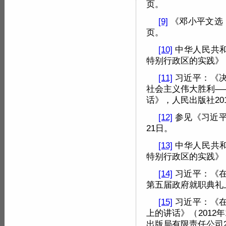
页。
[9]
《邓小平文选（
页。
[10]
中华人民共和
特别行政区的实践》（
[11]
习近平：《决
社会主义伟大胜利—
话》，人民出版社20
[12]
参见《习近平
21日。
[13]
中华人民共和
特别行政区的实践》（
[14]
习近平：《在
第五届政府就职典礼上
[15]
习近平：《在
上的讲话》（2012
出版局有限责任公司2