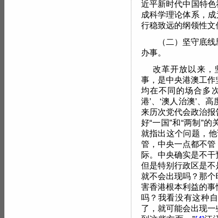
近平新时代中国特色
成科学理论体系，成
行稳致远的纲领性文
（二）坚守底线思
办事。
改革开放以来，
事，是中央港澳工作
均在不同的场合多次
港’、‘澳人治澳’
来历次党代会政治报
好“一国”和“两制
就指出这个问题，他
管，中央一点都不管
际。中央确实是不干
但是特别行政区是不
就不会出现吗？那个
害香港根本利益的事
吗？我看没有这种自
了，就可能会出现一