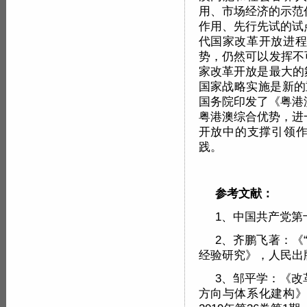
用、市场经济的示范
作用、先行先试的试
代国家改革开放进程
势，仍然可以发挥不
家改革开放是最大的
国家战略实施是新的
国务院印发了《粤港
粤港澳综合优势，进
开放中的支撑引领作
践。
参考文献：
1、中国共产党第
2、齐鹏飞著：《
经验研究》，人民出版
3、邹平学：《改
方向与体系化建构》