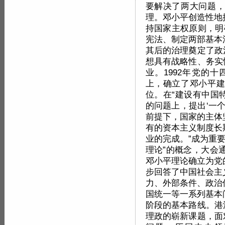
要解决了两大问题，
理。邓小平创造性地
持国家主权原则，明
宪法、制定两部基本
其后的治理奠定了政
想具有战略性、务实
业。1992年党的
上，确立了邓小平建
位。在“建设有中国
的问题上，提出‘一
前提下，国家的主体
有的资本主义制度长
业的完成。”成为重要
理论”的概念，大会
邓小平理论确立为党
步回答了中国社会主
力、外部条件、政治
国统一等一系列基本
阶段的基本路线。港
理政的崭新课题，面