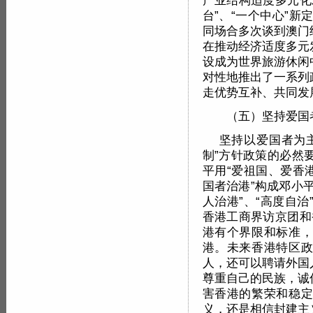
产业结构适度多元化
台”、“一个中心”新
同场合多次谈到澳门
在推动经济适度多元
设成为世界旅游休闲
对性地推出了一系列
走优势互补、共同发
（五）坚持爱国
坚持以爱国者为
制”方针政策的必然
平用“爱祖国、爱香
国者治港”构成邓小
人治港”、“高度自治
香港工商界访京团和
港有个界限和标准，
港。未来香港特区政
人，还可以聘请外国
尊重自己的民族，诚
害香港的繁荣和稳定
义，还是相信封建主