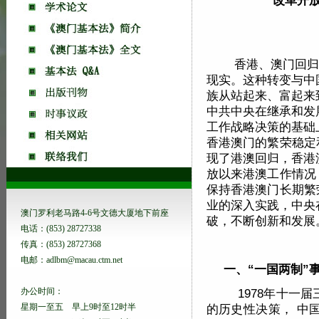
改革开
香港、澳门回归祖
现实。这种转变与中
族从站起来、富起来
中共中央在继承和发
工作战略决策的基础
香港澳门的繁荣稳定
现了港澳回归，香港
放以来港澳工作情况
保持香港澳门长期繁
业的深入实践，中央
澳门罗利老马路4-6号文德大厦地下前座
破，不断创新和发展
电话：(853) 28727338
传真：(853) 28727368
电邮：adlbm@macau.ctm.net
一、“一国两制”
办公时间：
1978年十一届
星期一至五 早上9时至12时半
的历史性决策， 中