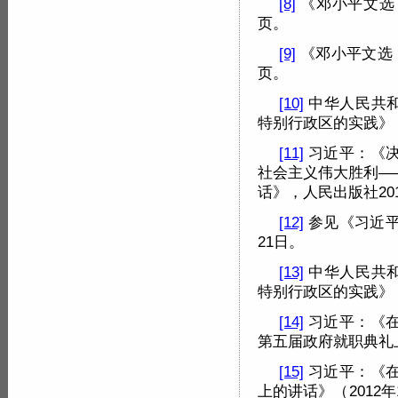
[8]
《邓小平文选（
页。
[9]
《邓小平文选（
页。
[10]
中华人民共和
特别行政区的实践》（
[11]
习近平：《决
社会主义伟大胜利—
话》，人民出版社20
[12]
参见《习近平
21日。
[13]
中华人民共和
特别行政区的实践》（
[14]
习近平：《在
第五届政府就职典礼上
[15]
习近平：《在
上的讲话》（2012