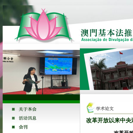
改革开放以来中央