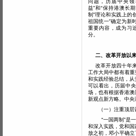
问题，历届中央领
益”和“保持港澳长
制”理论和实践上的
祖国统一”确定为新
重要内容，成为习
分。
二、改革开放以
改革开放四十年
工作大局中都有着重
和实践经验总结，从
可以看出，历届中央
场，也有根据香港澳
新观点新方略。中央
（一）注重顶层
“一国两制”是一
和深入实践，党和国
放之初，邓小平确立