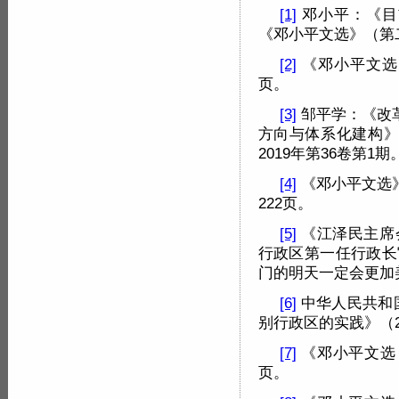
[1]
邓小平：《目前
《邓小平文选》（第二
[2]
《邓小平文选
页。
[3]
邹平学：《改
方向与体系化建构》
2019年第36卷第1期
[4]
《邓小平文选》
222页。
[5]
《江泽民主席
行政区第一任行政长
门的明天一定会更加美
[6]
中华人民共和
别行政区的实践》（2
[7]
《邓小平文选（
页。