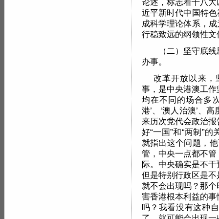
论述，标志着十八大
近平新时代中国特色
成科学理论体系，成
行稳致远的纲领性文
（二）坚守底线思
办事。
改革开放以来，
事，是中央港澳工作
均在不同的场合多次
港’、‘澳人治澳’
来历次党代会政治报
好“一国”和“两制
就指出这个问题，他
管，中央一点都不管
际。中央确实是不干
但是特别行政区是不
就不会出现吗？那个
害香港根本利益的事
吗？我看没有这种自
了，就可能会出现一