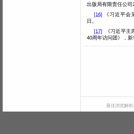
出版局有限责任公司2
[16]
《习近平会见
日。
[17]
《习近平主席
40周年访问团》，新华
最佳浏览解析度 