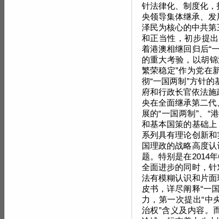
针法律化、制度化，
央领导集体继承、发
泽民为核心的中共第
和正当性，初步提出
着港澳相继回归后“
的重大考验，以胡锦
繁荣稳定”作为党在
彻“一国两制”方针
府和行政长官依法施
央在全面继承第二代
展的“一国两制”、“
和基本国策的基础上
系列具有理论创新和
国理政的战略高度认
题。特别是在2014
全面进步的同时，针
法有模糊认识和片面
皮书，详尽阐释“一
力，第一次提出“中
治权”含义及内容。