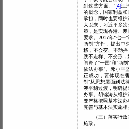
到这些方面。”
[4]
江
的概念，国家利益和
承担，同时也要维护
大以来，习近平多次
策，是实现香港、澳
要求。2017年“七
两制”方针，提出中
移，不会变、不动摇
践不走样、不变形，
阐释了“一国”和“两
依法办事”。邓小平
正成功，要体现在香
制”从思想层面到法
澳平稳过渡，明确提
办事。胡锦涛从维护
要严格按照基本法办
完善与基本法实施相
（三）落实行政
施政。