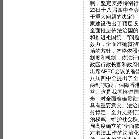
制，坚定支持特别行
23日十八届四中全
干重大问题的决定》
家建设做出了顶层设
全面推进依法治国的
和推进祖国统一”问
效力，全面准确贯彻‘
治的方针，严格依照
制度和机制，依法行
政区行政长官和政府
出席APEC会议的
八届四中全提出了全
两制”实践，保障香
益。这是我国推进国
步，对全面准确贯彻
具有重要意义。法治
分肯定、全力支持行
治权威、维护社会秩
局高度确立的“全面
对港澳工作的法治化