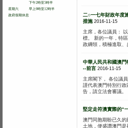
下午2時至5時半
星期六 早上9時至12時半
二○一七年財政年度施
政府假期休息
措施
2016-11-15
主席，各位議員： 
標。 新的一年，特
政綱領，積極進取、步
中華人民共和國澳門
--前言
2016-11-15
主席閣下， 各位議
謹代表澳門特別行政
告，請立法會審議。 2
堅定走符澳實際的“一
澳門同胞期盼已久的
土地，便盛讚澳門是