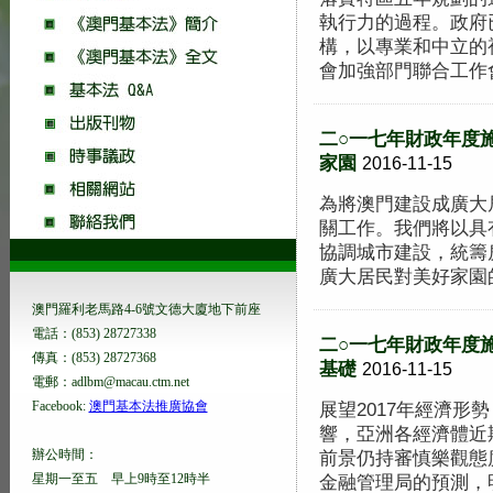
執行力的過程。政府
構，以專業和中立的
會加強部門聯合工作會議
二○一七年財政年度施
家園
2016-11-15
為將澳門建設成廣大
關工作。我們將以具
協調城市建設，統籌
廣大居民對美好家園的認
澳門羅利老馬路4-6號文德大廈地下前座
電話：(853) 28727338
二○一七年財政年度施
傳真：(853) 28727368
基礎
2016-11-15
電郵：adlbm@macau.ctm.net
Facebook:
澳門基本法推廣協會
展望2017年經濟
響，亞洲各經濟體近
辦公時間：
前景仍持審慎樂觀態
星期一至五 早上9時至12時半
金融管理局的預測，明.