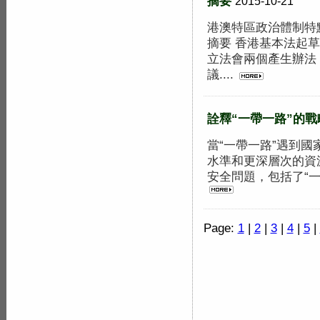
摘要
2015-10-21
港澳特區政治體制特
摘要 香港基本法起
立法會兩個產生辦法
議....
詮釋“一帶一路”的戰
當“一帶一路”遇到國
水準和更深層次的資
安全問題，包括了“一
Page:
1
|
2
|
3
|
4
|
5
|