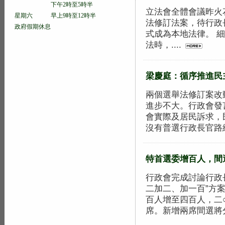
下午2時至5時半
立法會全體會議昨火
星期六 早上9時至12時半
法修訂法案，待行政
政府假期休息
式成為本地法律。 
法時，....
梁慶庭：循序推進民
兩個選舉法修訂案改
進步不大。行政會發
會實際及居民訴求，
沒有普選行政長官路線圖
特首選委增百人，間
行政會完成討論行政
二加二、加一百”方
百人增至四百人，二
席。新增兩席間選將分.