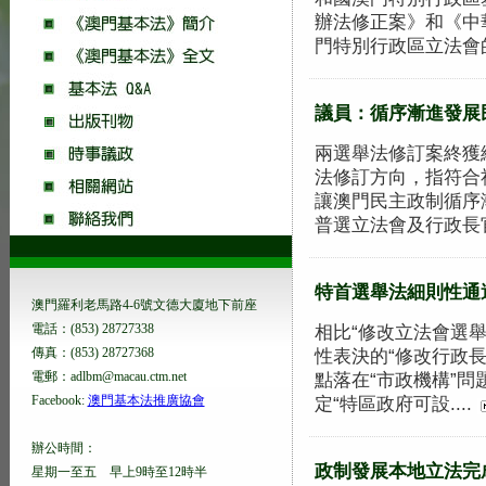
辦法修正案》和《中
門特別行政區立法會的產
議員：循序漸進發展
兩選舉法修訂案終獲
法修訂方向，指符合
讓澳門民主政制循序
普選立法會及行政長官。
特首選舉法細則性通
澳門羅利老馬路4-6號文德大廈地下前座
電話：(853) 28727338
相比“修改立法會選
傳真：(853) 28727368
性表決的“修改行政
電郵：adlbm@macau.ctm.net
點落在“市政機構”
Facebook:
澳門基本法推廣協會
定“特區政府可設....
辦公時間：
政制發展本地立法完
星期一至五 早上9時至12時半