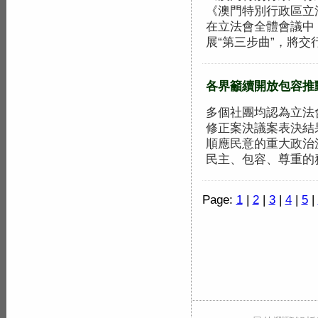
《澳門特別行政區立
在立法會全體會議中
展“第三步曲”，將交行.
各界籲續開放包容推
多個社團均認為立法
修正案決議案表決結
順應民意的重大政治
民主、包容、尊重的務實
Page:
1
|
2
|
3
|
4
|
5
|