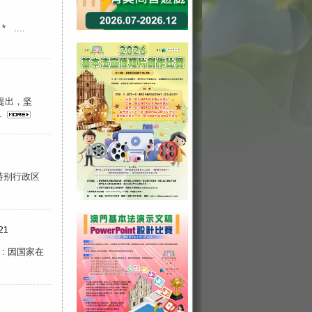
...
提出，坚
.
特别行政区
21
: 因国家在