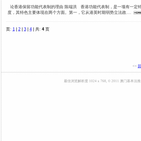
论香港保留功能代表制的理由 陈端洪 香港功能代表制，是一项有一定
度，其特色主要体现在两个方面。第一，它从港英时期弱势立法政....
页:
1
|
2
|
3
|
4
| 共:
4
页
<<
最佳浏览解析度 1024 x 768, © 2011 澳门基本