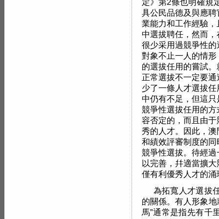
定》第2條也明確規
具公民品德及與應聘
業能力和工作經驗，
中選拔聘任，然而，
很少采用過競爭性的
對象不止一人的情形
的選拔任用的嘗試。
正常選拔不一定要通
少了一條人才選拔任
中仍有不足，但這只
競爭性選拔任用的方
容否定的，而且由于
秀的人才。因此，澳
和績效評審制度的同
競爭性選拔。待經過
以完善，幷適當擴大
僅有利優秀人才的涌
為拓寬人才選拔
的關係。有人形象地將
馬”通常是指先有千