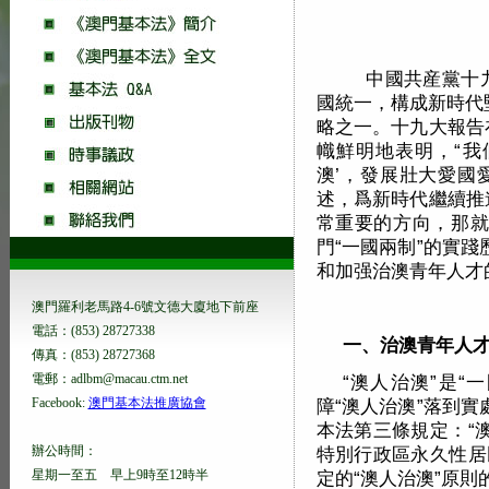
中國共産黨十九
國統一，構成新時代
略之一。十九大報告
幟鮮明地表明，“我
澳’，發展壯大愛國
述，爲新時代繼續推
常重要的方向，那就
門“一國兩制”的實
和加强治澳青年人才
澳門羅利老馬路4-6號文德大廈地下前座
電話：(853) 28727338
一、治澳青年人才
傳真：(853) 28727368
電郵：adlbm@macau.ctm.net
“澳人治澳”是“
Facebook:
澳門基本法推廣協會
障“澳人治澳”落到
本法第三條規定：“
辦公時間：
特別行政區永久性居
星期一至五 早上9時至12時半
定的“澳人治澳”原則