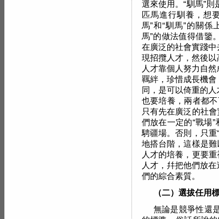
選來使用。“馴馬”
匹馬進行馴養，想要
馬”和“馴馬”的關
馬”的做法值得借鑒
在廣泛的社會實踐中
現招攬人才，然後以
人才靠個人努力自然
羈絆，珍惜成長機會
同，是可以倚重的人
也要培養，兩者都不
只有先在廣泛的社會
們放在一定的“戰場
騁疆場。否則，只重
地搭台階，這樣是難
人才的培養，更要重
人才，幷把他們放在
們的綜合素質。
（二）選拔任用
無論是競爭性還