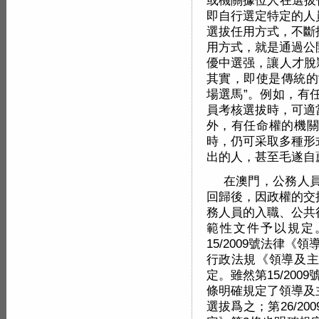
或機關據位人在選拔
即自行選定特定的人
選拔任用方式，不斷
用方式，就是通過公
優中選强，讓人才脫
其實，即使是傳統的
場選馬”。例如，有
員考核選拔時，可適
外，有任命權的機關
時，仍可采取多種形
出的人，甚至毛遂自
在澳門，公務人
回歸後，因政權的交
務人員的入職、公共
範性文件予以規定
15/2009號法律《
行政法規《領導及主
定。雖然第15/20
條明確規定了領導及
選拔爲之；第26/2