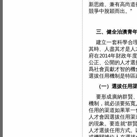
新思維、兼有高尚道
競爭中脫穎而出。”
三、健全治澳青
建立一套科學合
其時、人盡其才是人
府在2014年財政
公正、公開的人才選
爲社會貢獻才智的機
選拔任用機制是特區
（一）選拔任用
要形成廣納群賢
機制，就必須要拓寬
任用的渠道如果單一
人才會因選拔任用渠
的現象。要造就“群
人才選拔任用方式。