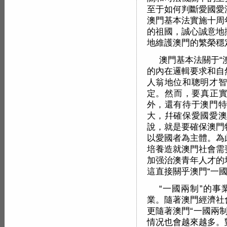
至于如何判斷愛國愛
澳門基本法實施十周
的祖國，誠心誠意地
地維護澳門的繁榮穩
澳門基本法關于“
的內在邏輯要求和自
人翁地位和聰明才智
定。然而，要真正實
外，還有待于澳門特
大，幷確保愛國愛澳
說，就是要確保澳門
以愛國者為主體。為
培養造就澳門社會需
加强治澳青年人才的
這直接關乎澳門“一國
“一國兩制”的
業。隨著澳門經濟社
更隨著澳門“一國兩
情况也會越來越多。