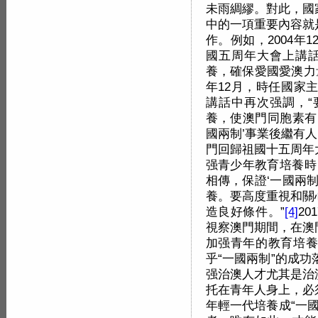
未雨綢繆。對此，國
中的一項重要內容就
作。例如，2004
國五周年大會上講話
養，確保愛國愛澳力
年12月，時任國家
講話中再次强調，“
養，使澳門同胞素有
國兩制’事業後繼有人
門回歸祖國十五周年
强青少年教育培養時
相傳，保證‘一國兩
養。要高度重視和關
造良好條件。”
[4]
2
視察澳門期間，在澳
加强青年的教育培養
乎“一國兩制”的成
强治澳人才尤其是治
托在青年人身上，必
年輕一代培養成“一