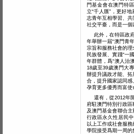
門基金會在澳門特區
立“千人匯”，更好
志青年互相學習、共
社交平臺，而是一個
此外，在特區政府
年舉辦一屆“澳門青
宗旨和服務社會的理
民族發展、實踐“一
年群體，爲“澳人治
18歲至39歲澳門
辦提升議政才能、拓
合，提升國家認同感
孕育更多優秀而富使
還有，從2012
府駐澳門特別行政區
及澳門基金會聯合主
行政區永久性居民中
以上工作或社會服務
學院接受爲期一周的