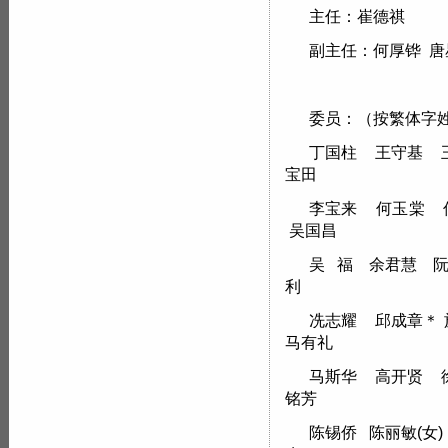
主任：崔德祺
副主任：何厚铧 唐
委员：（按繁体字
丁国柱 王守基 
宝田
李宝来 何玉棠 
吴国昌
吴 福 余君慧 
利
冼志耀 邱成章＊ 
马有礼
马斯华 高开贤 
铭芳
陈锡侨 陈丽敏(女