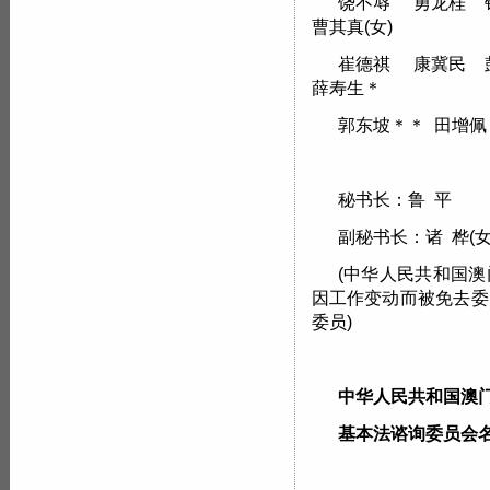
饶不辱 勇龙桂 钱
曹其真(女)
崔德祺 康冀民 彭
薛寿生＊
郭东坡＊＊ 田增佩
秘书长：鲁 平
副秘书长：诸 桦(女
(中华人民共和国
因工作变动而被免去委
委员)
中华人民共和国澳
基本法谘询委员会