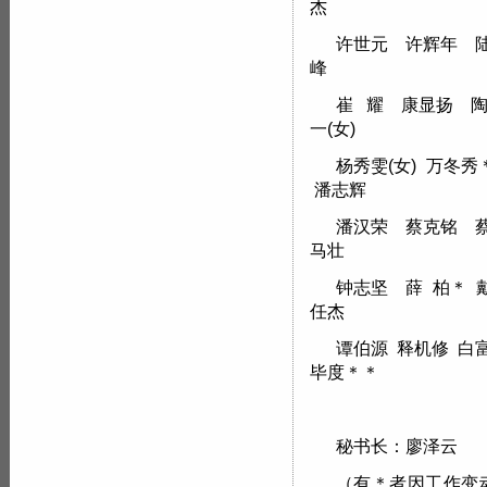
杰
许世元 许辉年 
峰
崔 耀 康显扬 
一(女)
杨秀雯(女) 万冬
潘志辉
潘汉荣 蔡克铭 
马壮
钟志坚 薛 柏＊ 
任杰
谭伯源 释机修 白
毕度＊＊
秘书长：廖泽云
（有＊者因工作变