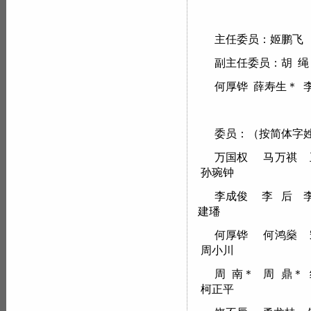
主任委员：姬鹏飞
副主任委员：胡 绳
何厚铧 薛寿生＊ 李
委员：（按简体字
万国权 马万祺 
孙琬钟
李成俊 李 后 
建璠
何厚铧 何鸿燊
周小川
周 南＊ 周 鼎
柯正平