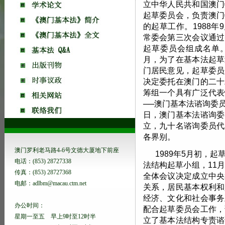
立中华人民共和国澳门
起草委员会，负责澳门
的起草工作。1988年
常委会第三次会议通过
起草委员会组成名单。随
月，为了在基本法起草
门居民意见，起草委员
决定委托在澳门的二十
筹组一个具有广泛代表
──澳门基本法谘询委员会
日，澳门基本法谘询委
立，九十名谘询委员代
各界别。
澳门罗利老马路4-6号文德大厦地下前座
1989年5月初，
电话：(853) 28727338
法结构起草小组，11
传真：(853) 28727368
全体会议决定成立中央
电邮：adlbm@macau.ctm.net
关系，居民基本权利和
经济、文化和社会事务
办公时间：
配合起草委员会工作，
星期一至五 早上9时至12时半
立了基本法结构专责谘