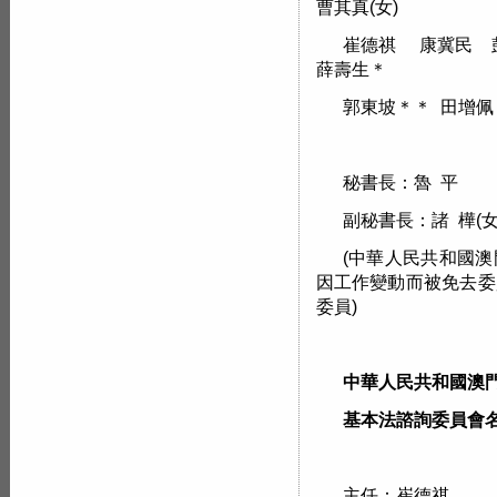
曹其真(女)
崔德祺 康冀民 彭
薛壽生＊
郭東坡＊＊ 田增佩
秘書長：魯 平
副秘書長：諸 樺(女
(中華人民共和國
因工作變動而被免去委
委員)
中華人民共和國澳
基本法諮詢委員會
主任：崔德祺