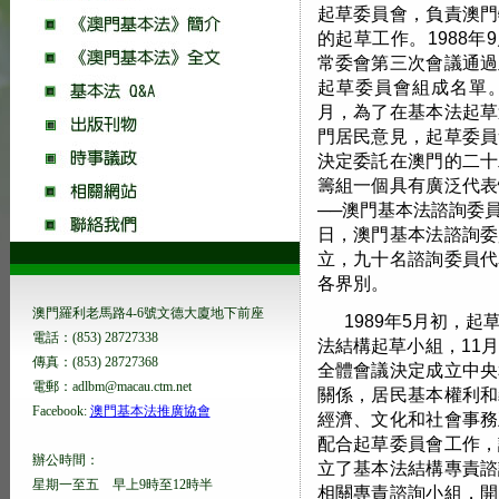
起草委員會，負責澳門
的起草工作。1988年
常委會第三次會議通過
起草委員會組成名單。隨
月，為了在基本法起草
門居民意見，起草委員
決定委託在澳門的二十
籌組一個具有廣泛代表
──澳門基本法諮詢委員會
日，澳門基本法諮詢委
立，九十名諮詢委員代
各界別。
澳門羅利老馬路4-6號文德大廈地下前座
1989年5月初，
電話：(853) 28727338
法結構起草小組，11
傳真：(853) 28727368
全體會議決定成立中央
電郵：adlbm@macau.ctm.net
關係，居民基本權利和
Facebook:
澳門基本法推廣協會
經濟、文化和社會事務
配合起草委員會工作，
辦公時間：
立了基本法結構專責諮
星期一至五 早上9時至12時半
相關專責諮詢小組，開