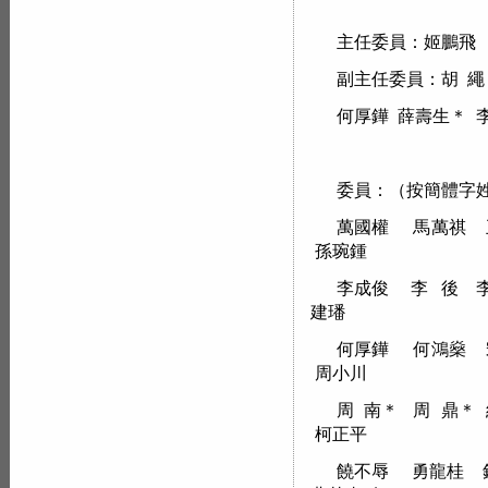
主任委員：姬鵬飛
副主任委員：胡 繩
何厚鏵 薛壽生＊ 李
委員：（按簡體字
萬國權 馬萬祺 
孫琬鍾
李成俊 李 後 
建璠
何厚鏵 何鴻燊
周小川
周 南＊ 周 鼎
柯正平
饒不辱 勇龍桂 錢