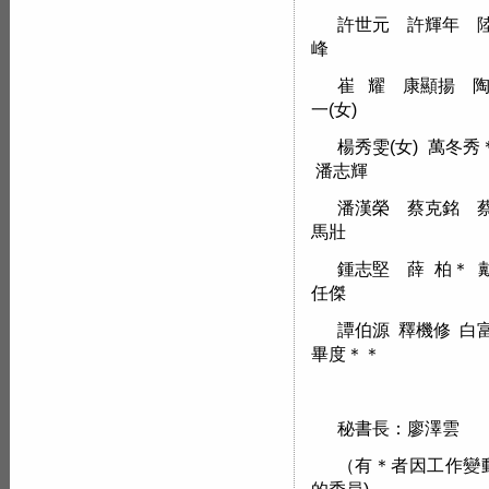
許世元 許輝年 
峰
崔 耀 康顯揚 
一(女)
楊秀雯(女) 萬冬
潘志輝
潘漢榮 蔡克銘 
馬壯
鍾志堅 薛 柏＊ 
任傑
譚伯源 釋機修 白
畢度＊＊
秘書長：廖澤雲
（有＊者因工作變