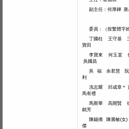
副主任：何厚鏵 唐
委員：（按繁體字
丁國柱 王守基 
寶田
李寶來 何玉棠 
吳國昌
吳 福 余君慧 
利
冼志耀 邱成章＊ 
馬有禮
馬斯華 高開賢 
銘芳
陳錫僑 陳麗敏(女
傑