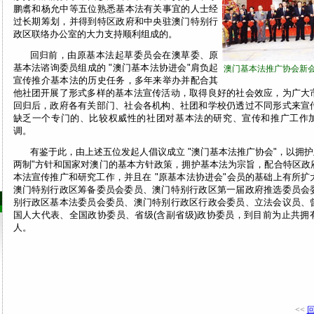
鹏翥和杨允中等五位熟悉基本法有关事宜的人士经
过长期筹划，并得到特区政府和中央驻澳门特别行
政区联络办公室的大力支持顺利组成的。
回归前，由原基本法起草委员会在澳草委、原
基本法谘询委员组成的 "澳门基本法协进会"肩负起
澳门基本法推广协会新
宣传推介基本法的历史任务，多年来举办并配合其
他社团开展了形式多样的基本法宣传活动，取得良好的社会效应，为广大
回归后，政府各有关部门、社会各机构、社团和学校仍透过不同形式来宣
缺乏一个专门的、比较权威性的社团对基本法的研究、宣传和推广工作
调。
有鉴于此，由上述五位发起人倡议成立 "澳门基本法推广协会"，以拥护
两制"方针和国家对澳门的基本方针政策，拥护基本法为宗旨，配合特区政
本法宣传推广和研究工作，并且在 "原基本法协进会"会员的基础上有所扩
澳门特别行政区筹备委员会委员、澳门特别行政区第一届政府推选委员会
别行政区基本法委员会委员、澳门特别行政区行政会委员、立法会议员、
国人大代表、全国政协委员、省级(含副省级)政协委员，到目前为止共拥
人。
<<