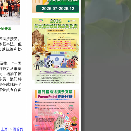
会址开幕
市民所接受。
传基本法。但
加以统筹和协
及推广 "一国
府致力从事基
大，增加了原
委员、澳门特
曾任或现任全
有会员五百多
回上页
| ^
回首页