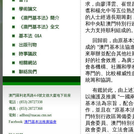
求，由廖澤雲、崔世
翥和楊允中等五位熟
的人士經過長期籌劃
和中央駐澳門特別行
大力支持順利組成的
回歸前，由原基本
成的 "澳門基本法協
來舉辦並配合其他社
好的社會效應，為廣
會各機構、社團和學
專門的、比較權威性
統籌和協調。
有鑑於此，由上述
澳門羅利老馬路4-6號文德大廈地下前座
以擁護及推廣 "一國
電話：(853) 28727338
基本法為宗旨，配合
傳真：(853) 28727368
作，並且在 "原基本
電郵：adlbm@macau.ctm.net
門特別行政區籌備委
Facebook:
澳門基本法推廣協會
員會委員、澳門特別
政會委員、立法會議