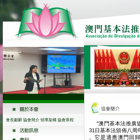
會長獻辭
協會簡介
領導架構
協會章程
"澳門基本法推廣協
31日基本法頒佈八周
。它是適應澳門回