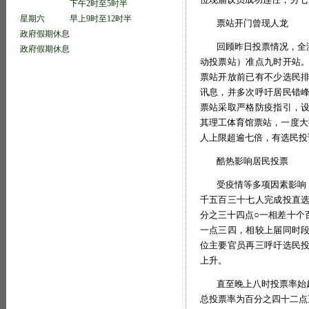
下午2时至5时半
星期六 早上9时至12时半
票站开门曾现人龙
政府假期休息
回顾昨日投票情况，全
政府假期休息
动投票站）准点九时开站
票站开放前已有不少选民
讯息，并多次呼吁居民错
票站采取严格防疫指引，
其理工体育馆票站，一度大
人上限超逾七倍，有选民投
酷热影响居民投票
受疫情等多项因素影响
千五百三十七人完成投直
分之三十四点○一相差十个
一点三四，相较上届同时
位主要官员再三呼吁选民
上升。
直至晚上八时投票率始
总投票率为百分之四十二点