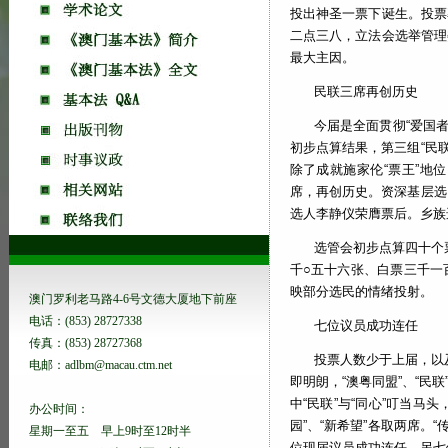
投出神圣一票下诞生。投票
二点三八，立法会选举管理
最大主因。
民联三席再创历史
今届是全面贯彻“爱国
初步点算结果，第三组“民
除了成就施家伦“票王”地
席，再创历史。资深基层选
选人李静仪荣膺票后。乡族选
选管会初步点算四十个
千○五十六张、白票三千一
映部分选民的情绪投射。
澳门罗利老马路4-6号文德大厦地下前座
电话：(853) 28727338
七位议员成功连任
传真：(853) 28727368
投票人数少于上届，以
电邮：adlbm@macau.ctm.net
即明朗，“澳粤同盟”、“民联
中“民联”与“同心”叮当马头
办公时间：
园”、“新希望”各取两席。
星期一至五 早上9时至12时半
位现届议员成功连任，另七