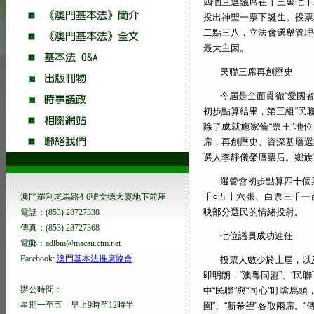
四個直選議席在十三萬七千
投出神聖一票下誕生。投票
二點三八，立法會選舉管理
最大主因。
民聯三席再創歷史
今屆是全面貫徹“愛國
初步點算結果，第三組“民
除了成就施家倫“票王”地
席，再創歷史。資深基層選
選人李靜儀榮膺票后。鄉族選
選管會初步點算四十個
千○五十六張、白票三千一
澳門羅利老馬路4-6號文德大廈地下前座
映部分選民的情緒投射。
電話：(853) 28727338
傳真：(853) 28727368
七位議員成功連任
電郵：adlbm@macau.ctm.net
Facebook:
澳門基本法推廣協會
投票人數少於上屆，以
即明朗，“澳粵同盟”、“民聯
辦公時間：
中“民聯”與“同心”叮噹馬頭
星期一至五 早上9時至12時半
園”、“新希望”各取兩席。