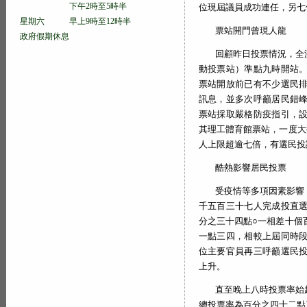
下午2時至5時半
位現屆議員成功連任，另七
星期六 早上9時至12時半
票站開門曾現人龍
政府假期休息
回顧昨日投票情況，全
動投票站）準點九時開站
票站開放前已有不少選民
訊息，並多次呼籲居民錯
票站採取嚴格防疫指引，
其理工體育館票站，一度大
人上限超逾七倍，有選民投
酷熱影響居民投票
受疫情等多項因素影響
千五百三十七人完成投直
分之三十四點○一相差十個
一點三四，相較上屆同時
位主要官員再三呼籲選民
上升。
直至晚上八時投票率始
總投票率為百分之四十二點