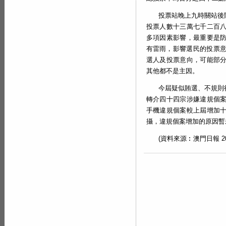
投票站晚上九時關站後
投票人數十三萬七千二百
多項因素影響，最重要是
有雷雨，影響選民的投票意
選人及投票意向，可能部
其他都不是主因。
今屆疑似賄選、不規則
轉介四十四宗涉嫌違規個
手機違規個案較上屆增加
攝，違規個案增加的原因暫
(資料來源︰澳門日報 2021