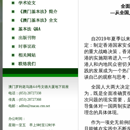
全面
—从全国
自2019年夏季
定：制定香港国家安
的重大战略决策，香
港的实施期将进入一
港人和内地民众密切
践的发展成为一个热
谈自己的观察与思考
全国人大两大决定
澳门罗利老马路4-6号文德大厦地下前座
为，既是全面准确贯
电话：(853) 28727338
次问题的现实需要，
传真：(853) 28727368
导集体对一国两制实
电邮：adlbm@macau.ctm.net
理念的具体体现。
办公时间：
作为一项史无前例
星期一至五 早上9时至12时半
且能够在实践中不断