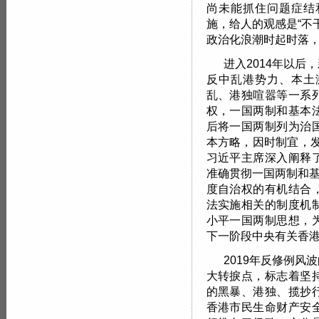
尚未能抓住问题症结
施，给人的观感是“不
政治化浪潮时起时落
进入2014年以
反中乱港势力、本土
乱、港独喧嚣等一系
权，一国两制和基本
后将一国两制列为治
本方略，因时制宜，发
习近平主席深入阐释
准确贯彻一国两制和基
度自治权的有机结合
法实施相关的制度机
小平一国两制思想，
下一阶段中央有关香
2019年反修例
大转捩点，标志着坚
的黑暴、港独、揽抄
香港市民生命财产安