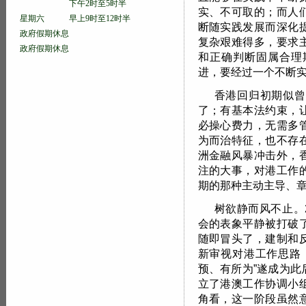
下午2时至5时半
实、不可取的；而人
星期六 早上9时至12时半
断随实践发展而深化
政府假期休息
复杂艰难得多，要求
政府假期休息
和正确判断固属合理
进，要经过一个不断
香港回归初期似曾
了；有基本法约束，
必操心费力，无需多
为而治特征，也不存
洲金融风暴冲击外，
注的大事，对港工作
期的那种主动主导、
树欲静而风不止。
会的表象平静被打破
随即冒头了，建制和
新审视对港工作思路
预、有所为”遂成为
立了港澳工作协调小
角看，这一阶段虽然