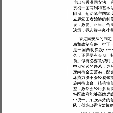
连出台香港国安法、
贯彻一国两制和基本
阻遏、惩治危害国家
立起爱国者治港的制
设，必要、正当、合
决策，标志着中央对
香港国安法的制定
患和政制痼疾，把正
是一国两制实践中一
久，还需要有长期、
前。似有必要意识到
中期实践的序幕，更
定尚待全面落实，配
坏势力决不会轻易偃
施尚待出台，结构性
整，必然会经历多番
特区政府能够高瞻远
中统一、顽强高效的
队，创造出香港繁荣