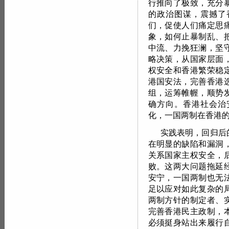
行推向了极致，充分
的政治图谋，震撼了
们，促使人们痛定思
象，如何止暴制乱、
中流、力挽狂澜，坚
略决策，从国家层面
权安全和香港繁荣稳
港国安法，完善香港
组，运筹帷幄，顺势
确方向。香港社会治
化，一国两制在香港
实践表明，回归后
在明显的缺陷和漏洞
关系国家主权安全，
败。这两大问题拖延
安宁，一国两制也无
足以应对如此复杂的
两制方针的制定者、
完善香港民主政制，
必须挺身站出来履行