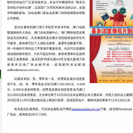
制作宣传短片广泛宣传基本法，本会今年继续举办 “基本法
宣传短片创作比赛”，以加深广大市民对基本法的认识，欢迎
市民踊跃参加。活动由澳门基金会及澳门有线电视股份有限
公司赞助。
是次比赛得到澳门理工学院艺术高等学校、澳门动画
暨漫画创作人协会、澳门业余进修中心、澳门网络创意发展
协会为支持单位，凡本澳居民及在澳大专院校就读的学生均
可参加，参加者可以个人或队伍参赛，参赛作品数量不限，
同一作者的不同作品三甲奖项不重复得奖。作品可以是摄制
或动画的制作形式，片长不超过60秒。参加者需将作品连同
填妥之参赛表格，递交到罗利老马路4-6号文德大厦地下前
座基本法推广协会秘书处，或电邮到本会邮箱
adlbm@macau.ctm.net。
比赛设有冠、亚、季军各一名、优秀奖及最佳创意奖
若干名，冠、亚、季军奖金分别为澳门元6,000元、4,000
元、3,000元及各得奖状，优秀奖及最佳创意奖奖金为澳门
元2,000元及各得奖状。主办单位将于10月28日在本会网页公布入围名单，并把入选作品上载网
月28日至11月5日透过电话或上网进行投票，竞猜冠军短片，最终评选结果将于11月13日公布。
有关是次比赛章程，可到本会索取或于网页
www.basiclaw.org.mo
下载，或浏览Facebo
广协会，查询电话2872 7338。