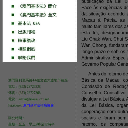
publicação da Lei 
Face às exigências d
da situação ocorrido 
Macau à Pátria, as 
muito familiares dos a
esta lei, designadam
Liu Chak Wan, Chui S
Wan Chong, fundaram
longo prazo e sob os 
Administrativa Espec
Governo Popular Centr
Antes do retorno d
Básica de Macau, c
澳門羅利老馬路4-6號文德大廈地下前座
Comissão de Redaçã
電話：(853) 28727338
Conselho Consultivo
傳真：(853) 28727368
divulgar a Lei Básica.
電郵：adlbm@macau.ctm.net
da Lei Básica, orga
Facebook:
澳門基本法推廣協會
cooperação com outra
sociais e foram bem
辦公時間：
retorno, os compete
星期一至五 早上9時至12時半