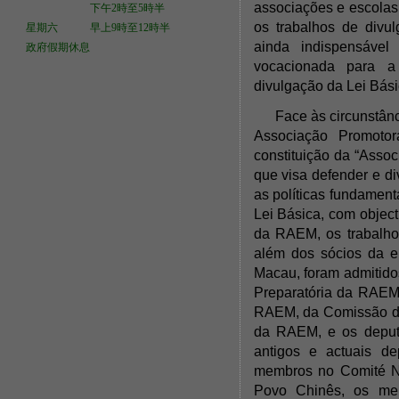
associações e escolas
下午2時至5時半
os trabalhos de divul
星期六 早上9時至12時半
ainda indispensável
政府假期休息
vocacionada para a
divulgação da Lei Bási
Face às circunstânc
Associação Promoto
constituição da “Asso
que visa defender e di
as políticas fundamen
Lei Básica, com objec
da RAEM, os trabalho
além dos sócios da e
Macau, foram admitid
Preparatória da RAEM
RAEM, da Comissão da
da RAEM, e os deput
antigos e actuais d
membros no Comité Na
Povo Chinês, os mem