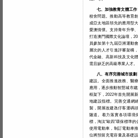
七、加強教青文體工作
校舍問題。推動高等教育
成亞太地區領先的應用型
愛澳情懷。支持青年升學
打造澳門國際文化論壇，20
員參加第十九屆亞洲運動
層次的人才引進評審架構
代金融、高新科技及文化
需且缺乏的高級專業人才。
八、有序完善城市規劃
建設。全面推進政務、醫
應用，逐步推動智慧城市建
框架下，2022年首先開
地建設指標。完善交通網絡，
製，開展改建氹仔客運碼
隧道。着力落實各項環境
標，淘汰“歐四”環保標準
使用電動車，制訂電動車
位將預留充電容量及基礎設