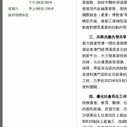
業復甦。加快中醫科研成
下午2時至5時半
推進現代金融業發展，加快
星期六 早上9時至12時半
國際旅遊（產業）博覽會”
政府假期休息
轉型升級，推動工業轉型
動會對體育產業的拉動作用
三、共商共建共管共享
着力構建琴澳一體化發展
展促進澳門經濟適度多元
創新平台，大力發展新技
目錄，出台優惠政策措施
保障，爭取深合區內的稅
造便利澳門居民生活就業的
工程，力爭於2023年8
便利通關。
四、優化社會民生工作
稅務優惠、教育、醫療、
的惠民措施。房屋方面，2
沙環慕拉士社屋項目上蓋結構
和B10地段上蓋施工，陸續