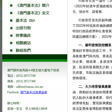
行政長官賀一誠今（1
《2022年財政年度施政
元、強合作、謀發展。
行政長官首先回顧和總結
了2022年特區政府施政
特別行政區經濟和社會發展第
區建設總體方案》。2022
一、築牢疫情防控體系
實做好常態化防疫工作，
為恢復澳門與內地、香港
扶企業、穩就業，多措並
資，投資與發展開支計劃（P
澳門羅利老馬路4-6號文德大廈地下前座
共房屋、市政設施及新基
電話：(853) 28727338
營商環境。
傳真：(853) 28727368
二、大力培育發展產業
電郵：adlbm@macau.ctm.net
涵，推動綜合旅遊休閒產
Facebook:
澳門基本法推廣協會
切入點的大健康產業、現
經濟增長點，實現新興重
辦公時間：
依法妥善推進博彩經營權重
星期一至五 早上9時至12時半