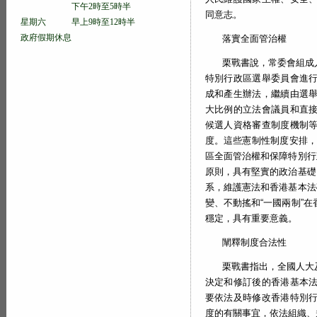
下午2時至5時半
同意志。
星期六 早上9時至12時半
政府假期休息
落實全面管治權
栗戰書說，常委會組成
特別行政區選舉委員會進
成和產生辦法，繼續由選
大比例的立法會議員和直
候選人資格審查制度機制
度。這些憲制性制度安排，
區全面管治權和保障特別行
原則，具有堅實的政治基礎
系，維護憲法和香港基本法
變、不動搖和“一國兩制”
穩定，具有重要意義。
闡釋制度合法性
栗戰書指出，全國人大
決定和修訂後的香港基本
要依法及時修改香港特別
度的有關事宜，依法組織、