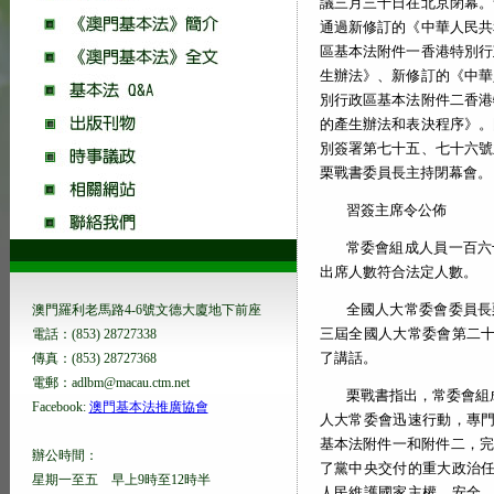
議三月三十日在北京閉幕。
通過新修訂的《中華人民共
區基本法附件一香港特別行
生辦法》、新修訂的《中華
別行政區基本法附件二香港
的產生辦法和表決程序》。
別簽署第七十五、七十六號
栗戰書委員長主持閉幕會。
習簽主席令公佈
常委會組成人員一百六
出席人數符合法定人數。
全國人大常委會委員長
澳門羅利老馬路4-6號文德大廈地下前座
三屆全國人大常委會第二
電話：(853) 28727338
了講話。
傳真：(853) 28727368
電郵：adlbm@macau.ctm.net
栗戰書指出，常委會組
Facebook:
澳門基本法推廣協會
人大常委會迅速行動，專
基本法附件一和附件二，完
辦公時間：
了黨中央交付的重大政治
星期一至五 早上9時至12時半
人民維護國家主權、安全