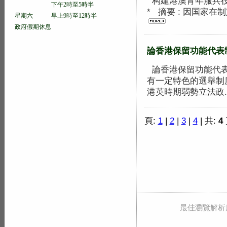
构建港澳青年服兵役
下午2時至5時半
* 摘要 : 因国家在
星期六 早上9時至12時半
政府假期休息
論香港保留功能代表
論香港保留功能代表
有一定特色的選舉制
港英時期弱勢立法政..
頁:
1
|
2
|
3
|
4
| 共:
4
最佳瀏覽解析度 