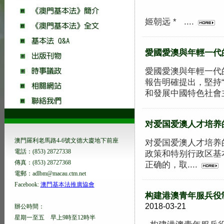
澳门法制国
姬朝远 * ....
愛國愛澳與年輕一代
愛國愛澳與年輕一代
報告明確提出，堅持
和發展中國特色社會主義
对爱国爱澳人才培养
澳門羅利老馬路4-6號文德大廈地下前座
对爱国爱澳人才培养
電話：(853) 28727338
政策和特别行政区基
傳真：(853) 28727368
正确的，取....
電郵：adlbm@macau.ctm.net
Facebook:
澳門基本法推廣協會
构建港澳青年服兵役
2018-03-21
辦公時間：
星期一至五 早上9時至12時半