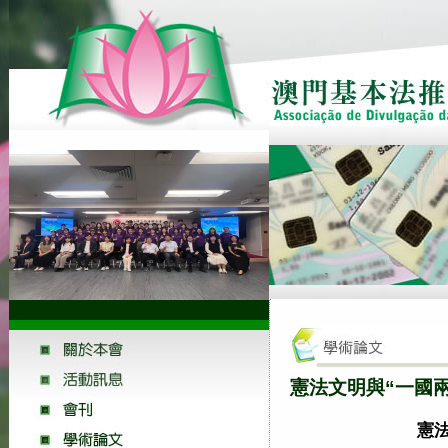
憲法文明與“一國兩
憲