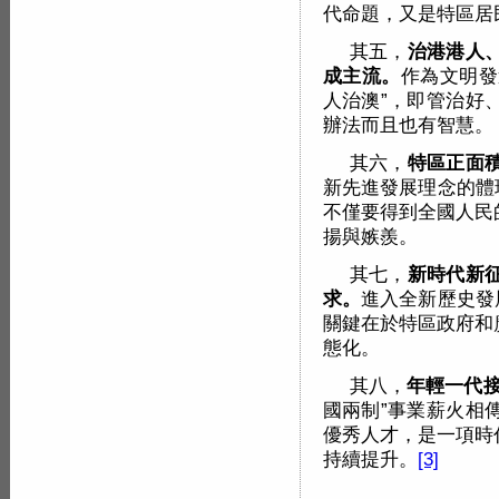
代命題，又是特區居
其五，
治港港人
成主流。
作為文明發
人治澳”，即管治好
辦法而且也有智慧。
其六，
特區正面
新先進發展理念的體
不僅要得到全國人民
揚與嫉羨。
其七，
新時代新
求。
進入全新歷史發
關鍵在於特區政府和
態化。
其八，
年輕一代
國兩制”事業薪火相
優秀人才，是一項時
持續提升。
[3]