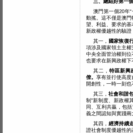
三、總結好第一個
澳門第一個20年
動搖。這不僅是澳門
望、利益、要求的基
新政權優越性的驗證
其一，
國家恢復
項涉及國家領土主權
中央全面管治權到位
也要求在新興政權下
其二，
特區新興
僚。
享有並行使高度
開創性，一時一刻也
其三，
社會和諧
制”新制度、新政權
同、互利共贏，包括
義之間認知與實踐兩
其四，
經濟持續
證社會制度優越性的