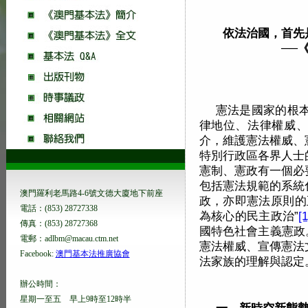
依法治國，首先
──
憲法是國家的根
律地位、法律權威、
介，維護憲法權威、
特別行政區各界人士
憲制、憲政有一個必
包括憲法規範的系統
澳門羅利老馬路4-6號文德大廈地下前座
政，亦即憲法原則的
電話：(853) 28727338
為核心的民主政治”
[1
傳真：(853) 28727368
國特色社會主義憲政
電郵：adlbm@macau.ctm.net
憲法權威、宣傳憲法
Facebook:
澳門基本法推廣協會
法家族的理解與認定
辦公時間：
星期一至五 早上9時至12時半