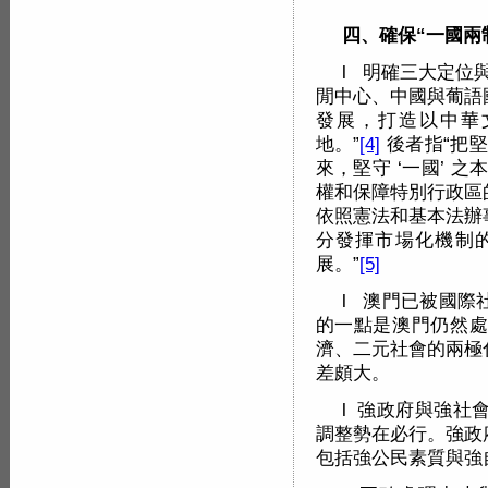
四、確保“一國兩
l 明確三大定位
閒中心、中國與葡語
發展，打造以中華
地。”
[4]
後者指“把堅持
來，堅守 ‘一國’ 
權和保障特別行政區
依照憲法和基本法辦
分發揮市場化機制
展。”
[5]
l 澳門已被國際
的一點是澳門仍然處
濟、二元社會的兩極
差頗大。
l 強政府與強社
調整勢在必行。強政
包括強公民素質與強