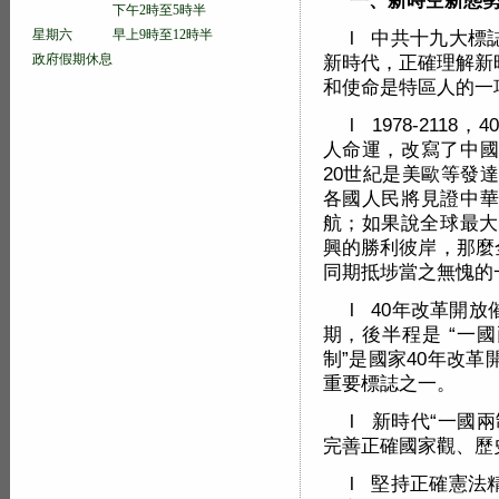
一、新時空新態
下午2時至5時半
星期六 早上9時至12時半
l 中共十九大標
政府假期休息
新時代，正確理解新
和使命是特區人的一
l 1978-21
人命運，改寫了中國
20世紀是美歐等發
各國人民將見證中華
航；如果說全球最大
興的勝利彼岸，那麼
同期抵埗當之無愧的
l 40年改革開
期，後半程是 “一
制”是國家40年改
重要標誌之一。
l 新時代“一國
完善正確國家觀、歷
l 堅持正確憲法