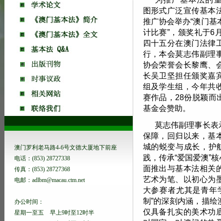
图形式广泛宣传基本
推广协会举办“澳门基
计比赛”，颁奖礼于6
四十五分在澳门法律
行，本会莫志伟副理
协会荣誉会长黎鹰、
长吴卫坚担任颁奖嘉
组及学生组，今年共
赛作品，28份脱颖
基金会赞助。
莫志伟副理事长表
保障，回归以来，基
城的蜕变与成长，护
澳门罗利老马路4-6号文德大厦地下前座
践，传承“爱国爱澳”
电话：(853) 28727338
面推出与基本法相关
传真：(853) 28727368
艺术为笔、以初心为
电邮：adlbm@macau.ctm.net
大参赛者尤其是青年
制”的深刻内涵，描
办公时间：
仅具备扎实的美术功
星期一至五 早上9时至12时半