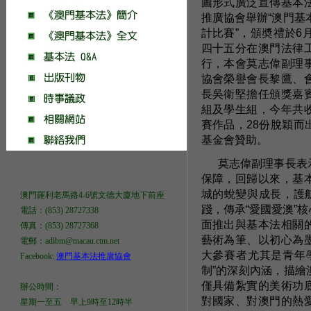
圖形式廣泛宣傳基本
推廣協會舉辦“澳門基
計比賽”，頒奬禮於6
四十五分在澳門法律
行，本會莫志偉副理
協會榮譽會長黎鷹、
長吳衛堅擔任頒獎嘉
組及學生組，今年共
賽作品，28份脫穎
基金會贊助。
莫志偉副理事長表
保障，回歸以來，基
城的蛻變與成長，護
澳門羅利老馬路4-6號文德大廈地下前座
踐，傳承“愛國愛澳”
電話：(853) 28727338
面推出與基本法相關
傳真：(853) 28727368
藝術為筆、以初心為
電郵：adlbm@macau.ctm.net
大參賽者尤其是青年
Facebook:
澳門基本法推廣協會
制”的深刻內涵，描
僅具備紮實的美術功
辦公時間：
對國家、對澳門的熱
星期一至五 早上9時至12時半