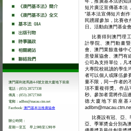
年，推廣基本法的知
短片廣泛宣傳基本法
“基本法宣傳短片創作
民踴躍參加，比賽收件
日。活動由澳門基金
比賽得到澳門理
計學院、澳門動畫暨
會、澳門業餘進修中
意發展協會、澳門有
公司為支持單位，凡
大專院校就讀的學生
者可以個人或隊伍參
量不限，同一作者的
澳門羅利老馬路4-6號文德大廈地下前座
項不重複得獎。作品
電話：(853) 28727338
秒。參加者需將作品連
傳真：(853) 28727368
德大廈地下前座基
電郵：adlbm@macau.ctm.net
adlbm@macau.ctm.n
Facebook:
澳門基本法推廣協會
比賽設有冠、亞、
辦公時間：
亞、季軍奬金分別為澳門元
星期一至五 早上9時至12時半
優秀奬及最佳創意奬奬