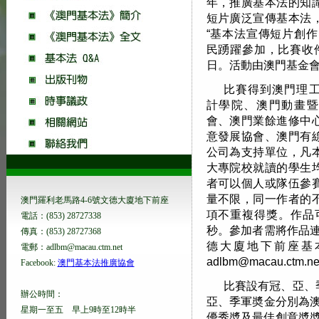
年，推廣基本法的知
短片廣泛宣傳基本法
“基本法宣傳短片創作
民踴躍參加，比賽收件
日。活動由澳門基金
比賽得到澳門理
計學院、澳門動畫暨
會、澳門業餘進修中
意發展協會、澳門有
公司為支持單位，凡
大專院校就讀的學生
者可以個人或隊伍參
量不限，同一作者的
澳門羅利老馬路4-6號文德大廈地下前座
項不重複得獎。作品
電話：(853) 28727338
秒。參加者需將作品連
傳真：(853) 28727368
德大廈地下前座基
電郵：adlbm@macau.ctm.net
adlbm@macau.ctm.n
Facebook:
澳門基本法推廣協會
比賽設有冠、亞、
辦公時間：
亞、季軍奬金分別為澳門元
星期一至五 早上9時至12時半
優秀奬及最佳創意奬奬