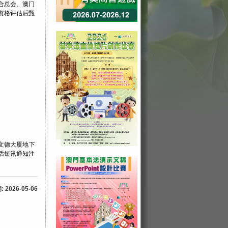
合总会、澳门
资格评估后甄
号文德大厦地下
话短讯通知注
2026-05-06