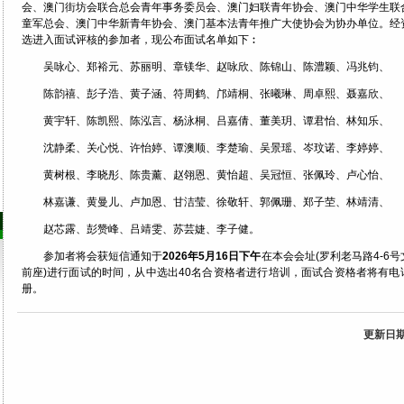
会、澳门街坊会联合总会青年事务委员会、澳门妇联青年协会、澳门中华学生联
童军总会、澳门中华新青年协会、澳门基本法青年推广大使协会为协办单位。经
选进入面试评核的参加者，现公布面试名单如下︰
吴咏心、郑裕元、苏丽明、章镁华、赵咏欣、陈锦山、陈澧颖、冯兆钧、
陈韵禧、彭子浩、黄子涵、符周鹤、邝靖桐、张曦琳、周卓熙、聂嘉欣、
黄宇轩、陈凯熙、陈泓言、杨泳桐、吕嘉倩、董美玥、谭君怡、林知乐、
沈静柔、关心悦、许怡婷、谭澳顺、李楚瑜、吴景瑶、岑玟诺、李婷婷、
黄树根、李晓彤、陈贵薰、赵翎恩、黄怡超、吴冠恒、张佩玲、卢心怡、
林嘉谦、黄曼儿、卢加恩、甘洁莹、徐敬轩、郭佩珊、郑子茔、林靖清、
赵芯露、彭赞峰、吕靖雯、苏芸婕、李子健。
参加者将会获短信通知于
2026年5月16日下午
在本会会址(罗利老马路4-6
前座)进行面试的时间，从中选出40名合资格者进行培训，面试合资格者将有电
册。
更新日期: 