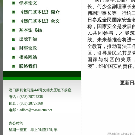
长、何少金副理事长
伟副理事长等一行约三
日参观全民国家安全
称，国家安全是发展
民共同参与，才能筑
线。未来基推会将进
全教育，推动普法工
区，引导居民尤其是
国家与特区的关系，
澳”，维护国安的责任
更新日期:
澳门罗利老马路4-6号文德大厦地下前座
电话：(853) 28727338
传真：(853) 28727368
电邮：adlbm@macau.ctm.net
办公时间：
星期一至五 早上9时至12时半
最佳浏览解析度 