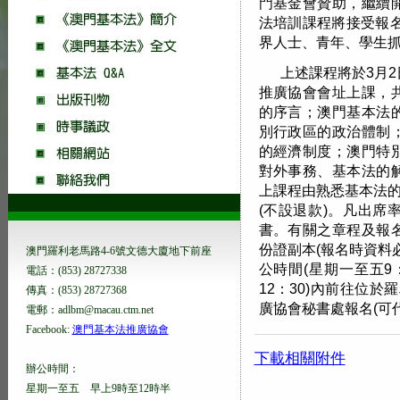
門基金會贊助，繼續
法培訓課程將接受報
界人士、青年、學生
上述課程將於
3
月
2
推廣協會會址上課，
的序言；澳門基本法
別行政區的政治體制
的經濟制度；澳門特
對外事務、基本法的
上課程由熟悉基本法
(
不設退款
)
。凡出席
書。有關之章程及報
份證副本
(
報名時資料
澳門羅利老馬路4-6號文德大廈地下前座
公時間
(
星期一至五
9
電話：(853) 28727338
12
：
30)
內前往位於羅
傳真：(853) 28727368
廣協會秘書處報名
(
可
電郵：adlbm@macau.ctm.net
Facebook:
澳門基本法推廣協會
下載相關附件
辦公時間：
星期一至五 早上9時至12時半