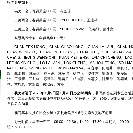
得奖名单如下︰
头奖一名，可得奖金800元：高金明
二奖两名，各得奖金500元︰LAU CHI IENG、王滢芊
三奖三名，各得奖金300元︰YEUNG KA WAI、刘嘉丽、廖小文
安慰奖五十名，各得奖金100元︰
CHAN PEK HONG、CHAN CHAO HONG、CHAN LAI MUI、CHAN N
CHAN WENG IO、CHANG MEI KUAN、CHEN SI U、CHEONG IAT WA
CHENG、IEONG WENG CHI、KUAN MEI TENG、LAM CHI CHENG、LAO 
LEONG KIN CHOI、LO LAI MAN、LOK CHENG、MA HOU FONG、SOU M
PAK HONG、WONG IAN KIT、WONG MAN VA、何容珍、何碧秀、卓凯
敏、李海威、林家琪、林日然、林绍强、林艳飞、梁伟杰、梁嘉明、梁安欣、
治、王景青、王红红、苏耀彭、郭苗胜、邝洁霞、钟惠文、陈淑珍、冯嘉城、
峰、黄均豪、黄安庭、黄淑芬、黄菲
获奖者请于
2026
年
1
月
5
日至
1
月
20
日办公时间内
，带同身份证到本会会址
领者，需出示获奖者身份证副本以及代领人的身份证，方可代领，逾期无效。获
单位公布为准。
澳门基本法推广协会会址：罗利老马路4-6号文德大厦地下前座
办公时间：星期一至五 09:00－12:30，14:00－17:30；星期六 09:00－1
话：2872 7338