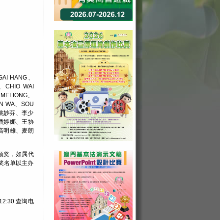
GAI HANG、
、CHIO WAI
MEI IONG、
AN WA、SOU
琦、姚妙芬、李少
潘婷娜、王协
高明雄、麦朗
领奖，如属代
奖名单以主办
2:30 查询电