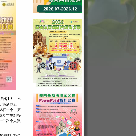
报后备1人；比
，额满即止，
及奖杯一个，第
赛及学生组接
杯一个及个人奖
本法推广协会