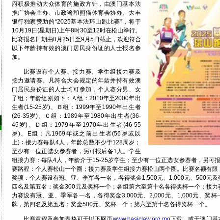
府积极推动大众体育的施政方针，由澳门基本法
推广协会主办、市政署和熊猫体育会协办、大丰
银行独家赞助的“2025基本法环山跑比赛”，将于
10月19日(星期日)上午8时30至12时在松山举行。
比赛报名日期由8月25日至9月5日截止，欢迎符合
以下年龄持有效的澳门居民身份证的人士报名参
加。
比赛设有个人赛、接力赛、学生组接力赛及
接力邀请赛。凡符合大会规定的年龄并持有效澳
门居民身份证的人士均可参加，个人赛分男、女
子组；年龄组别如下：Ａ组：2010年至2000年出
生者(15-25岁)、Ｂ组：1999年至1990年出生者
(26-35岁)、Ｃ组：1989年至1980年出生者(36-
45岁)、Ｄ组：1979年至1970年出生者(46-55
岁)、E组：凡1969年或之前出生者(56岁或以
上)﹔接力赛每队4人，年龄总数不少于128周岁；
至少有一位正选女参赛者，另可报后备1人。学生
组接力赛：每队4人，年龄介于15-25岁学生；至少有一位正选女参赛者，另可
赛路程：个人赛松山一个圈；接力赛及学生组接力赛松山两个圈。比赛名额有限
奖项：个人赛设有冠、亚、季军各一名，各得奖金1,500元、1,000元、500元
四名及第五名：奖金300元及奖杯一个；各组第六至第十名各得奖杯一个；接力
力赛设有冠、亚、季军各一名，各得奖金3,000元、2,000元、1,000元、奖
牌，第四名及第五名：奖金500元、奖杯一个；第六至第十名各得奖杯一个。
比赛章程及参加表格可于以下网页
www.basiclaw.org.mo
下载，或于澳门基