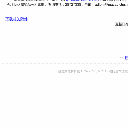
会址及达威奖品公司索取。查询电话︰28727338，电邮︰adlbm@macau.ctm.n
下载相关附件
更新日期: 
<<
最佳浏览解析度 1024 x 768, © 2011 澳门基本