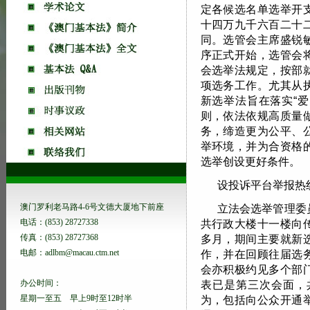
定各候选名单选举开
十四万九千六百二十
同。选管会主席盛锐
序正式开始，选管会
会选举法规定，按部
项选务工作。尤其从
新选举法旨在落实“爱
则，依法依规高质量
务，缔造更为公平、
举环境，并为合资格
选举创设更好条件。
设投诉平台举报热
澳门罗利老马路4-6号文德大厦地下前座
立法会选举管理委
电话：(853) 28727338
共行政大楼十一楼向
传真：(853) 28727368
多月，期间主要就新
电邮：adlbm@macau.ctm.net
作，并在回顾往届选
会亦积极约见多个部
办公时间：
表已是第三次会面，
星期一至五 早上9时至12时半
为，包括向公众开通