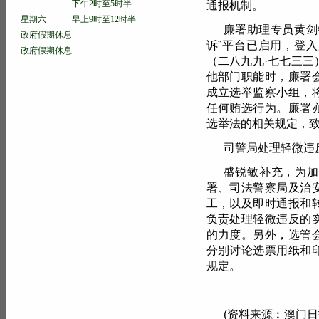
下午2时至5时半
通报机制。
星期六 早上9时至12时半
廉署助理专员黄剑
政府假期休息
诉”平台已启用，登
政府假期休息
（二八九九·七七三
他部门职能时，廉署
成立选举监察小组，
任何贿选行为。廉署
选举法的相关规定，
司警局处理轻微违
盛锐敏补充，为加
署、司法警察局及治
工，以及即时通报和
负责处理轻微违反的
的力度。另外，选管
分别讨论选票用纸和
规定。
(资料来源︰澳门日报 2