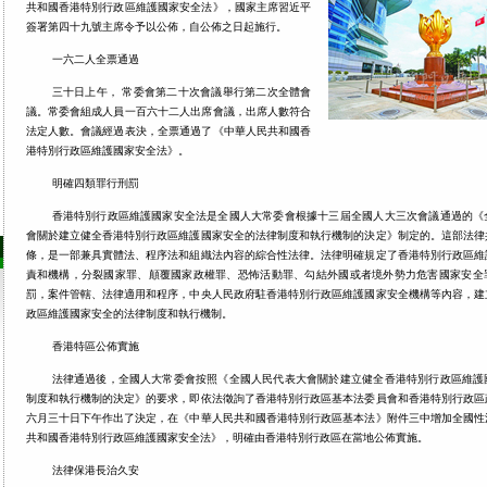
共和國香港特別行政區維護國家安全法》，國家主席習近平
簽署第四十九號主席令予以公佈，自公佈之日起施行。
一六二人全票通過
三十日上午， 常委會第二十次會議舉行第二次全體會
議。常委會組成人員一百六十二人出席會議，出席人數符合
法定人數。會議經過表決，全票通過了《中華人民共和國香
港特別行政區維護國家安全法》。
明確四類罪行刑罰
香港特別行政區維護國家安全法是全國人大常委會根據十三屆全國人大三次會議通過的《
會關於建立健全香港特別行政區維護國家安全的法律制度和執行機制的決定》制定的。這部法律
條，是一部兼具實體法、程序法和組織法內容的綜合性法律。法律明確規定了香港特別行政區維
責和機構，分裂國家罪、顛覆國家政權罪、恐怖活動罪、勾結外國或者境外勢力危害國家安全
罰，案件管轄、法律適用和程序，中央人民政府駐香港特別行政區維護國家安全機構等內容，建
政區維護國家安全的法律制度和執行機制。
香港特區公佈實施
法律通過後，全國人大常委會按照《全國人民代表大會關於建立健全香港特別行政區維護
制度和執行機制的決定》的要求，即依法徵詢了香港特別行政區基本法委員會和香港特別行政區
六月三十日下午作出了決定，在《中華人民共和國香港特別行政區基本法》附件三中增加全國性
共和國香港特別行政區維護國家安全法》，明確由香港特別行政區在當地公佈實施。
法律保港長治久安