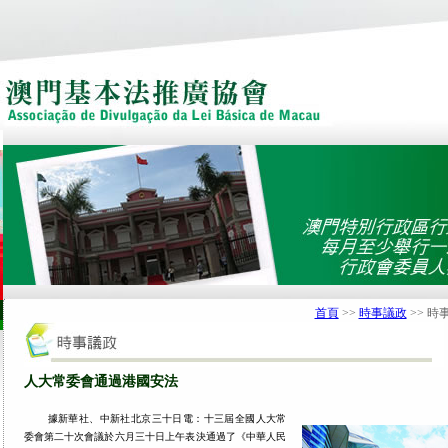
首頁
>>
時事議政
>> 時
人大常委會通過港國安法
據新華社、中新社北京三十日電：十三屆全國人大常
委會第二十次會議於六月三十日上午表決通過了《中華人民