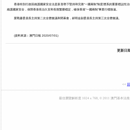
香港特別行政區維護國家安全法是新形勢下堅持和完善“一國兩制”制度體系的重要標誌性
維護國家安全，保障香港長治久安和長期繁榮穩定，確保香港“一國兩制”事業行穩致遠。
栗戰書委員長主持第二次全體會議和閉幕會，郝明金副委員長主持第三次全體會議。
(資料來源︰澳門日報 2020/07/01)
更新日期: 
<<
最佳瀏覽解析度 1024 x 768, © 2011 澳門基本