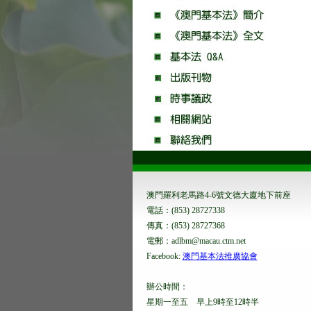
澳門羅利老馬路4-6號文德大廈地下前座
電話：(853) 28727338
傳真：(853) 28727368
電郵：adlbm@macau.ctm.net
Facebook:
澳門基本法推廣協會
辦公時間：
星期一至五 早上9時至12時半