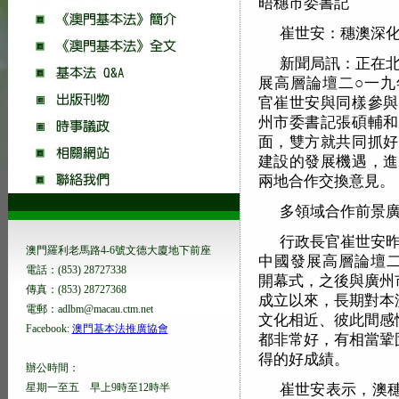
晤穗市委書記
崔世安：穗澳深
新聞局訊：正在
展高層論壇二○一九
官崔世安與同樣參與
州市委書記張碩輔和
面，雙方就共同抓好
建設的發展機遇，進
兩地合作交換意見。
多領域合作前景
行政長官崔世安
澳門羅利老馬路4-6號文德大廈地下前座
中國發展高層論壇二
電話：(853) 28727338
開幕式，之後與廣州
傳真：(853) 28727368
成立以來，長期對本
電郵：adlbm@macau.ctm.net
文化相近、彼此間感
Facebook:
澳門基本法推廣協會
都非常好，有相當鞏
得的好成績。
辦公時間：
崔世安表示，澳
星期一至五 早上9時至12時半