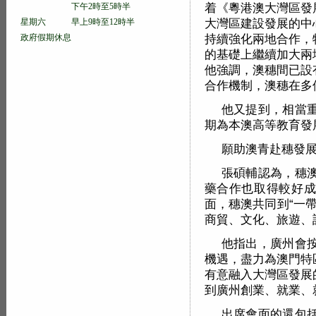
着《粵港澳大灣區發
下午2時至5時半
大灣區建設發展的中
星期六 早上9時至12時半
持續強化兩地合作，
政府假期休息
的基礎上繼續加大兩
他強調，澳穗間已設
合作機制，澳穗在多
他又提到，相當
期為本澳高等教育發
願助澳青赴穗發
張碩輔認為，穗
藥合作也取得較好成
面，穗澳共同到“一
商貿、文化、旅遊、
他指出，廣州會
機遇，盡力為澳門特
有意融入大灣區發展
到廣州創業、就業、
出席會面的還包